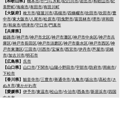
【和歌山県】
橋本市
/
かつらぎ町
/
紀の川市
/
岩出市
/
和歌山市
/
紀
美野町
/
海南市
/
有田市
/
有田川町
【大阪府】
枚方市
/
寝屋川市
/
高槻市
/
四條畷市
/
吹田市
/
吹田市
/
豊
中市
/
東大阪市
/
八尾市
/
松原市
/
羽曳野市
/
富田林市
/
堺市
/
岸和田
市
/
和泉市
/
摂津市
/
守口市
/
門真市
【兵庫県】
姫路市
/
神戸市
/
神戸市北区
/
神戸市灘区
/
神戸市中央区
/
神戸市兵
庫区
/
神戸市長田区
/
神戸市須磨区
/
神戸市垂水区
/
神戸市西区
/
神
戸市東灘区
/
三田市
/
川西市
/
宝塚市
/
西宮市
/
伊丹市
/
芦屋市
/
尼崎
市
/
加古川市
/
明石市
【広島県】
呉市
【山口県】
山口市
/
下関市
/
山陽小野田市
/
宇部市
/
防府市
/
周南市
/
下松市
【香川県】
観音寺市
/
三豊市
/
善通寺市
/
丸亀市
/
坂出市
/
高松市
/
さ
ぬき市
/
東かがわ市
【愛媛県】
伊予市
/
東温市
/
松山市
/
今治市
/
西条市
/
新居浜市
/
四国
中央市
【福岡県】
福岡市東区
/
福岡市南区
/
福岡市博多区
/
福岡市早良区
/
福岡市西
区
/
福岡市中央区
/
福岡市城南区
/
北九州市八幡西区
/
北九州市小
倉南区
/
北九州市小倉北区
/
北九州市門司区
/
北九州市若松区
/
北
九州市八幡東区
/
北九州市戸畑区
/
久留米市
/
飯塚市
/
大牟田市
/
春