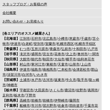
スタッフブログ・お客様の声
会社概要
お問い合わせ・お見積もり
[各エリアのオススメ鍵屋さん]
【北海道】
江別市
/
石狩市
/
北広島市
/
小樽市
/
恵庭市
/
千歳市
/
苫小
牧市
/
伊達市
/
白老町
/
登別市
/
室蘭市
/
札幌市西区
/
札幌市手稲区
【青森県】
むつ市
/
五所川原市
/
青森市
/
弘前市
/
十和田市
/
八戸市
【岩手県】
滝沢市
/
盛岡市
/
宮古市
/
花巻市
/
北上市
/
奥州市
/
一関市
【秋田県】
大館市
/
能代市
/
秋田市
/
大仙市
/
横手市
/
由利本荘市
【山形県】
村山市
/
寒河江市
/
東根市
/
天童市
/
山形市
/
上山市
【福島県】
伊達市
/
福島市
/
南相馬市
/
二本松市
/
会津若松市
/
郡山
市
/
須賀川市
/
白河市
/
いわき市
【茨城県】
土浦市
/
水戸市
/
古河市
/
坂東市
/
牛久市
/
取手市
/
龍ヶ崎
市
/
神栖市
【栃木県】
宇都宮市
/
大田原市
/
さくら市
/
鹿沼市
/
佐野市
/
真岡市
/
足利市
/
栃木市
/
下野市
【群馬県】
高崎市
/
前橋市
/
前橋市
/
伊勢崎市
/
藤岡市
【千葉県】
船橋市
/
市川市
/
習志野市
/
佐倉市
/
四街道市
/
千葉市花