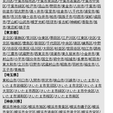
見川区
/
千葉市稲毛区
/
千葉市美浜区
/
千葉市若葉区
/
千葉市中央
区
/
千葉市緑区
/
松戸市
/
流山市
/
野田市
/
東金市
/
八街市
/
千葉市
/
四
街道市
/
習志野市
/
酒々井市
/
富里市
/
佐倉市
/
八千代市
/
浦安市
/
船
橋市
/
市川市
/
鎌ケ谷市
/
白井市
/
柏市
/
我孫子市
/
印西市
/
栄町
/
成田
市
/
芝山町
/
山武市
/
横芝光町
/
匝瑳市
/
多古町
/
神崎町
/
香取市
/
旭
市
/
東庄町
/
銚子市
【東京都】
足立区
/
葛飾区
/
荒川区
/
台東区
/
墨田区
/
江戸川区
/
江東区
/
北区
/
文
京区
/
板橋区
/
豊島区
/
新宿区
/
千代田区
/
中央区
/
港区
/
練馬区
/
中野
区
/
渋谷区
/
目黒区
/
品川区
/
大田区
/
杉並区
/
世田谷区
/
狛江市
/
調布
市
/
三鷹市
/
武蔵野市
/
西東京市
/
清瀬市
/
東久留米市
/
小金井市
/
東
村山市
/
小平市
/
国分寺市
/
国立市
/
府中市
/
稲城市
/
多摩市
/
町田市
/
東大和市
/
立川市
/
日野市
/
武蔵村山市
/
昭島市
/
羽村市
/
福生市
/
八
王子市
/
青梅市
【埼玉県】
東松山市
/
川口市
/
入間市
/
所沢市
/
挟山市
/
川越市
/
さいたま市
/
さ
いたま市岩槻区
/
さいたま市見沼区
/
さいたま市北区
/
さいたま市
大宮区
/
さいたま市西区
/
さいたま市緑区
/
さいたま市中央区
/
さ
いたま市浦和区
/
さいたま市桜区
/
さいたま市南区
【神奈川県】
横浜市神奈川区
/
横浜市旭区
/
横浜市青葉区
/
横浜市磯子区
/
横浜
市泉区
/
横浜市金沢区
/
横浜市港南区
/
横浜市港北区
/
横浜市栄区
/