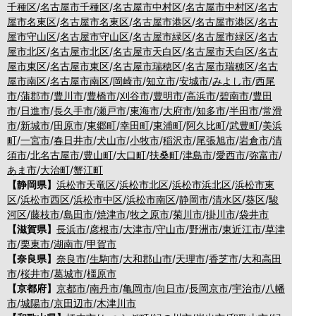
千種区
/
名古屋市千種区
/
名古屋市中村区
/
名古屋市中村区
/
名古
屋市名東区
/
名古屋市名東区
/
名古屋市港区
/
名古屋市港区
/
名古
屋市守山区
/
名古屋市守山区
/
名古屋市緑区
/
名古屋市緑区
/
名古
屋市北区
/
名古屋市北区
/
名古屋市天白区
/
名古屋市天白区
/
名古
屋市東区
/
名古屋市東区
/
名古屋市瑞穂区
/
名古屋市瑞穂区
/
名古
屋市南区
/
名古屋市南区
/
岡崎市
/
知立市
/
安城市
/
みよし市
/
西尾
市
/
蒲郡市
/
豊川市
/
豊橋市
/
刈谷市
/
豊明市
/
高浜市
/
碧南市
/
豊田
市
/
日進市
/
長久手市
/
瀬戸市
/
東海市
/
大府市
/
知多市
/
半田市
/
常滑
市
/
新城市
/
田原市
/
東郷町
/
幸田町
/
東浦町
/
阿久比町
/
武豊町
/
美浜
町
/
一宮市
/
春日井市
/
犬山市
/
小牧市
/
稲沢市
/
尾張旭市
/
岩倉市
/
清
須市
/
北名古屋市
/
豊山町
/
大口町
/
扶桑町
/
津島市
/
愛西市
/
弥富市
/
あま市
/
大治町
/
蟹江町
【静岡県】
浜松市天竜区
/
浜松市北区
/
浜松市浜北区
/
浜松市東
区
/
浜松市西区
/
浜松市中区
/
浜松市南区
/
静岡市
/
清水区
/
葵区
/
駿
河区
/
藤枝市
/
島田市
/
焼津市
/
牧之原市
/
菊川市
/
掛川市
/
袋井市
【滋賀県】
長浜市
/
彦根市
/
大津市
/
守山市
/
野洲市
/
東近江市
/
草津
市
/
栗東市
/
湖南市
/
甲賀市
【奈良県】
奈良市
/
生駒市
/
大和郡山市
/
天理市
/
香芝市
/
大和高田
市
/
桜井市
/
葛城市
/
橿原市
【京都府】
京都市
/
南丹市
/
亀岡市
/
向日市
/
長岡京市
/
宇治市
/
八幡
市
/
城陽市
/
京田辺市
/
木津川市