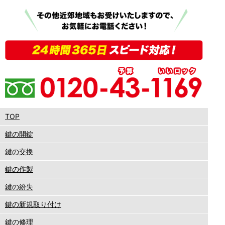
TOP
鍵の開錠
鍵の交換
鍵の作製
鍵の紛失
鍵の新規取り付け
鍵の修理