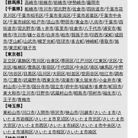
【群馬県】
高崎市
/
前橋市
/
前橋市
/
伊勢崎市
/
藤岡市
【千葉県】
船橋市
/
市川市
/
習志野市
/
佐倉市
/
四街道市
/
千葉市花
見川区
/
千葉市稲毛区
/
千葉市美浜区
/
千葉市若葉区
/
千葉市中央
区
/
千葉市緑区
/
松戸市
/
流山市
/
野田市
/
東金市
/
八街市
/
千葉市
/
四
街道市
/
習志野市
/
酒々井市
/
富里市
/
佐倉市
/
八千代市
/
浦安市
/
船
橋市
/
市川市
/
鎌ケ谷市
/
白井市
/
柏市
/
我孫子市
/
印西市
/
栄町
/
成田
市
/
芝山町
/
山武市
/
横芝光町
/
匝瑳市
/
多古町
/
神崎町
/
香取市
/
旭
市
/
東庄町
/
銚子市
【東京都】
足立区
/
葛飾区
/
荒川区
/
台東区
/
墨田区
/
江戸川区
/
江東区
/
北区
/
文
京区
/
板橋区
/
豊島区
/
新宿区
/
千代田区
/
中央区
/
港区
/
練馬区
/
中野
区
/
渋谷区
/
目黒区
/
品川区
/
大田区
/
杉並区
/
世田谷区
/
狛江市
/
調布
市
/
三鷹市
/
武蔵野市
/
西東京市
/
清瀬市
/
東久留米市
/
小金井市
/
東
村山市
/
小平市
/
国分寺市
/
国立市
/
府中市
/
稲城市
/
多摩市
/
町田市
/
東大和市
/
立川市
/
日野市
/
武蔵村山市
/
昭島市
/
羽村市
/
福生市
/
八
王子市
/
青梅市
【埼玉県】
東松山市
/
川口市
/
入間市
/
所沢市
/
挟山市
/
川越市
/
さいたま市
/
さ
いたま市岩槻区
/
さいたま市見沼区
/
さいたま市北区
/
さいたま市
大宮区
/
さいたま市西区
/
さいたま市緑区
/
さいたま市中央区
/
さ
いたま市浦和区
/
さいたま市桜区
/
さいたま市南区