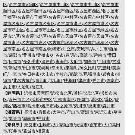
区
/
名古屋市昭和区
/
名古屋市中川区
/
名古屋市中川区
/
名古屋市
熱田区
/
名古屋市熱田区
/
名古屋市西区
/
名古屋市西区
/
名古屋市
千種区
/
名古屋市千種区
/
名古屋市中村区
/
名古屋市中村区
/
名古
屋市名東区
/
名古屋市名東区
/
名古屋市港区
/
名古屋市港区
/
名古
屋市守山区
/
名古屋市守山区
/
名古屋市緑区
/
名古屋市緑区
/
名古
屋市北区
/
名古屋市北区
/
名古屋市天白区
/
名古屋市天白区
/
名古
屋市東区
/
名古屋市東区
/
名古屋市瑞穂区
/
名古屋市瑞穂区
/
名古
屋市南区
/
名古屋市南区
/
岡崎市
/
知立市
/
安城市
/
みよし市
/
西尾
市
/
蒲郡市
/
豊川市
/
豊橋市
/
刈谷市
/
豊明市
/
高浜市
/
碧南市
/
豊田
市
/
日進市
/
長久手市
/
瀬戸市
/
東海市
/
大府市
/
知多市
/
半田市
/
常滑
市
/
新城市
/
田原市
/
東郷町
/
幸田町
/
東浦町
/
阿久比町
/
武豊町
/
美浜
町
/
一宮市
/
春日井市
/
犬山市
/
小牧市
/
稲沢市
/
尾張旭市
/
岩倉市
/
清
須市
/
北名古屋市
/
豊山町
/
大口町
/
扶桑町
/
津島市
/
愛西市
/
弥富市
/
あま市
/
大治町
/
蟹江町
【静岡県】
浜松市天竜区
/
浜松市北区
/
浜松市浜北区
/
浜松市東
区
/
浜松市西区
/
浜松市中区
/
浜松市南区
/
静岡市
/
清水区
/
葵区
/
駿
河区
/
藤枝市
/
島田市
/
焼津市
/
牧之原市
/
菊川市
/
掛川市
/
袋井市
【滋賀県】
長浜市
/
彦根市
/
大津市
/
守山市
/
野洲市
/
東近江市
/
草津
市
/
栗東市
/
湖南市
/
甲賀市
【奈良県】
奈良市
/
生駒市
/
大和郡山市
/
天理市
/
香芝市
/
大和高田
市
/
桜井市
/
葛城市
/
橿原市