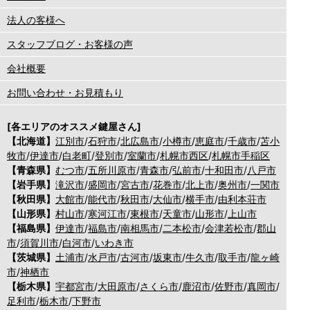
法人の客様へ
スタッフブログ・お客様の声
会社概要
お問い合わせ・お見積もり
[各エリアのオススメ鍵屋さん]
【北海道】
江別市
/
石狩市
/
北広島市
/
小樽市
/
恵庭市
/
千歳市
/
苫小
牧市
/
伊達市
/
白老町
/
登別市
/
室蘭市
/
札幌市西区
/
札幌市手稲区
【青森県】
むつ市
/
五所川原市
/
青森市
/
弘前市
/
十和田市
/
八戸市
【岩手県】
滝沢市
/
盛岡市
/
宮古市
/
花巻市
/
北上市
/
奥州市
/
一関市
【秋田県】
大館市
/
能代市
/
秋田市
/
大仙市
/
横手市
/
由利本荘市
【山形県】
村山市
/
寒河江市
/
東根市
/
天童市
/
山形市
/
上山市
【福島県】
伊達市
/
福島市
/
南相馬市
/
二本松市
/
会津若松市
/
郡山
市
/
須賀川市
/
白河市
/
いわき市
【茨城県】
土浦市
/
水戸市
/
古河市
/
坂東市
/
牛久市
/
取手市
/
龍ヶ崎
市
/
神栖市
【栃木県】
宇都宮市
/
大田原市
/
さくら市
/
鹿沼市
/
佐野市
/
真岡市
/
足利市
/
栃木市
/
下野市