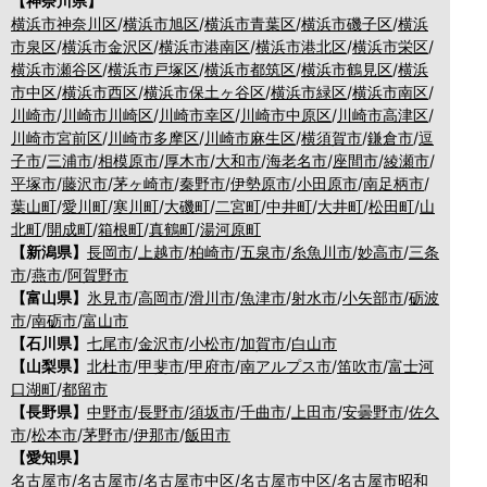
【神奈川県】
横浜市神奈川区
/
横浜市旭区
/
横浜市青葉区
/
横浜市磯子区
/
横浜
市泉区
/
横浜市金沢区
/
横浜市港南区
/
横浜市港北区
/
横浜市栄区
/
横浜市瀬谷区
/
横浜市戸塚区
/
横浜市都筑区
/
横浜市鶴見区
/
横浜
市中区
/
横浜市西区
/
横浜市保土ヶ谷区
/
横浜市緑区
/
横浜市南区
/
川崎市
/
川崎市川崎区
/
川崎市幸区
/
川崎市中原区
/
川崎市高津区
/
川崎市宮前区
/
川崎市多摩区
/
川崎市麻生区
/
横須賀市
/
鎌倉市
/
逗
子市
/
三浦市
/
相模原市
/
厚木市
/
大和市
/
海老名市
/
座間市
/
綾瀬市
/
平塚市
/
藤沢市
/
茅ヶ崎市
/
秦野市
/
伊勢原市
/
小田原市
/
南足柄市
/
葉山町
/
愛川町
/
寒川町
/
大磯町
/
二宮町
/
中井町
/
大井町
/
松田町
/
山
北町
/
開成町
/
箱根町
/
真鶴町
/
湯河原町
【新潟県】
長岡市
/
上越市
/
柏崎市
/
五泉市
/
糸魚川市
/
妙高市
/
三条
市
/
燕市
/
阿賀野市
【富山県】
氷見市
/
高岡市
/
滑川市
/
魚津市
/
射水市
/
小矢部市
/
砺波
市
/
南砺市
/
富山市
【石川県】
七尾市
/
金沢市
/
小松市
/
加賀市
/
白山市
【山梨県】
北杜市
/
甲斐市
/
甲府市
/
南アルプス市
/
笛吹市
/
富士河
口湖町
/
都留市
【長野県】
中野市
/
長野市
/
須坂市
/
千曲市
/
上田市
/
安曇野市
/
佐久
市
/
松本市
/
茅野市
/
伊那市
/
飯田市
【愛知県】
名古屋市
/
名古屋市
/
名古屋市中区
/
名古屋市中区
/
名古屋市昭和