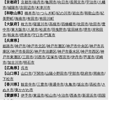
【京都府】
京都市
/
南丹市
/
亀岡市
/
向日市
/
長岡京市
/
宇治市
/
八幡
市
/
城陽市
/
京田辺市
/
木津川市
【和歌山県】
橋本市
/
かつらぎ町
/
紀の川市
/
岩出市
/
和歌山市
/
紀
美野町
/
海南市
/
有田市
/
有田川町
【大阪府】
枚方市
/
寝屋川市
/
高槻市
/
四條畷市
/
吹田市
/
吹田市
/
豊
中市
/
東大阪市
/
八尾市
/
松原市
/
羽曳野市
/
富田林市
/
堺市
/
岸和田
市
/
和泉市
/
摂津市
/
守口市
/
門真市
【兵庫県】
姫路市
/
神戸市
/
神戸市北区
/
神戸市灘区
/
神戸市中央区
/
神戸市兵
庫区
/
神戸市長田区
/
神戸市須磨区
/
神戸市垂水区
/
神戸市西区
/
神
戸市東灘区
/
三田市
/
川西市
/
宝塚市
/
西宮市
/
伊丹市
/
芦屋市
/
尼崎
市
/
加古川市
/
明石市
【広島県】
呉市
【山口県】
山口市
/
下関市
/
山陽小野田市
/
宇部市
/
防府市
/
周南市
/
下松市
【香川県】
観音寺市
/
三豊市
/
善通寺市
/
丸亀市
/
坂出市
/
高松市
/
さ
ぬき市
/
東かがわ市
【愛媛県】
伊予市
/
東温市
/
松山市
/
今治市
/
西条市
/
新居浜市
/
四国
中央市
【福岡県】
福岡市東区
/
福岡市南区
/
福岡市博多区
/
福岡市早良区
/
福岡市西