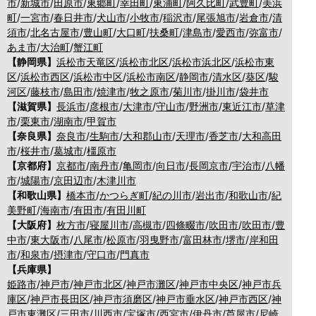
市
/
新城市
/
田原市
/
東郷町
/
幸田町
/
東浦町
/
阿久比町
/
武豊町
/
美浜
町
/
一宮市
/
春日井市
/
犬山市
/
小牧市
/
稲沢市
/
尾張旭市
/
岩倉市
/
清
須市
/
北名古屋市
/
豊山町
/
大口町
/
扶桑町
/
津島市
/
愛西市
/
弥富市
/
あま市
/
大治町
/
蟹江町
【静岡県】
浜松市天竜区
/
浜松市北区
/
浜松市浜北区
/
浜松市東
区
/
浜松市西区
/
浜松市中区
/
浜松市南区
/
静岡市
/
清水区
/
葵区
/
駿
河区
/
藤枝市
/
島田市
/
焼津市
/
牧之原市
/
菊川市
/
掛川市
/
袋井市
【滋賀県】
長浜市
/
彦根市
/
大津市
/
守山市
/
野洲市
/
東近江市
/
草津
市
/
栗東市
/
湖南市
/
甲賀市
【奈良県】
奈良市
/
生駒市
/
大和郡山市
/
天理市
/
香芝市
/
大和高田
市
/
桜井市
/
葛城市
/
橿原市
【京都府】
京都市
/
南丹市
/
亀岡市
/
向日市
/
長岡京市
/
宇治市
/
八幡
市
/
城陽市
/
京田辺市
/
木津川市
【和歌山県】
橋本市
/
かつらぎ町
/
紀の川市
/
岩出市
/
和歌山市
/
紀
美野町
/
海南市
/
有田市
/
有田川町
【大阪府】
枚方市
/
寝屋川市
/
高槻市
/
四條畷市
/
吹田市
/
吹田市
/
豊
中市
/
東大阪市
/
八尾市
/
松原市
/
羽曳野市
/
富田林市
/
堺市
/
岸和田
市
/
和泉市
/
摂津市
/
守口市
/
門真市
【兵庫県】
姫路市
/
神戸市
/
神戸市北区
/
神戸市灘区
/
神戸市中央区
/
神戸市兵
庫区
/
神戸市長田区
/
神戸市須磨区
/
神戸市垂水区
/
神戸市西区
/
神
戸市東灘区
/
三田市
/
川西市
/
宝塚市
/
西宮市
/
伊丹市
/
芦屋市
/
尼崎