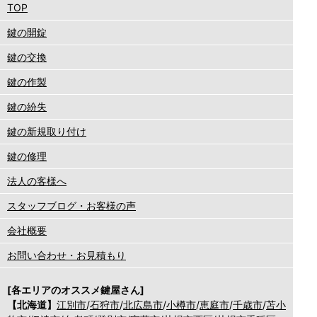
TOP
鍵の開錠
鍵の交換
鍵の作製
鍵の紛失
鍵の新規取り付け
鍵の修理
法人の客様へ
スタッフブログ・お客様の声
会社概要
お問い合わせ・お見積もり
[各エリアのオススメ鍵屋さん]
【北海道】
江別市
/
石狩市
/
北広島市
/
小樽市
/
恵庭市
/
千歳市
/
苫小