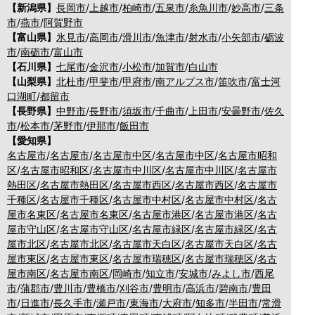
【新潟県】
長岡市
/
上越市
/
柏崎市
/
五泉市
/
糸魚川市
/
妙高市
/
三条
市
/
燕市
/
阿賀野市
【富山県】
氷見市
/
高岡市
/
滑川市
/
魚津市
/
射水市
/
小矢部市
/
砺波
市
/
南砺市
/
富山市
【石川県】
七尾市
/
金沢市
/
小松市
/
加賀市
/
白山市
【山梨県】
北杜市
/
甲斐市
/
甲府市
/
南アルプス市
/
笛吹市
/
富士河
口湖町
/
都留市
【長野県】
中野市
/
長野市
/
須坂市
/
千曲市
/
上田市
/
安曇野市
/
佐久
市
/
松本市
/
茅野市
/
伊那市
/
飯田市
【愛知県】
名古屋市
/
名古屋市
/
名古屋市中区
/
名古屋市中区
/
名古屋市昭和
区
/
名古屋市昭和区
/
名古屋市中川区
/
名古屋市中川区
/
名古屋市
熱田区
/
名古屋市熱田区
/
名古屋市西区
/
名古屋市西区
/
名古屋市
千種区
/
名古屋市千種区
/
名古屋市中村区
/
名古屋市中村区
/
名古
屋市名東区
/
名古屋市名東区
/
名古屋市港区
/
名古屋市港区
/
名古
屋市守山区
/
名古屋市守山区
/
名古屋市緑区
/
名古屋市緑区
/
名古
屋市北区
/
名古屋市北区
/
名古屋市天白区
/
名古屋市天白区
/
名古
屋市東区
/
名古屋市東区
/
名古屋市瑞穂区
/
名古屋市瑞穂区
/
名古
屋市南区
/
名古屋市南区
/
岡崎市
/
知立市
/
安城市
/
みよし市
/
西尾
市
/
蒲郡市
/
豊川市
/
豊橋市
/
刈谷市
/
豊明市
/
高浜市
/
碧南市
/
豊田
市
/
日進市
/
長久手市
/
瀬戸市
/
東海市
/
大府市
/
知多市
/
半田市
/
常滑