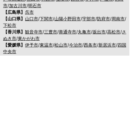
市
/
加古川市
/
明石市
【広島県】
呉市
【山口県】
山口市
/
下関市
/
山陽小野田市
/
宇部市
/
防府市
/
周南市
/
下松市
【香川県】
観音寺市
/
三豊市
/
善通寺市
/
丸亀市
/
坂出市
/
高松市
/
さ
ぬき市
/
東かがわ市
【愛媛県】
伊予市
/
東温市
/
松山市
/
今治市
/
西条市
/
新居浜市
/
四国
中央市
【福岡県】
福岡市東区
/
福岡市南区
/
福岡市博多区
/
福岡市早良区
/
福岡市西
区
/
福岡市中央区
/
福岡市城南区
/
北九州市八幡西区
/
北九州市小
倉南区
/
北九州市小倉北区
/
北九州市門司区
/
北九州市若松区
/
北
九州市八幡東区
/
北九州市戸畑区
/
久留米市
/
飯塚市
/
大牟田市
/
春
日市
/
筑紫野市
/
糸島市
/
宗像市
/
大野城市
/
柳川市
/
太宰府市
/
行橋
市
/
八女市
/
小郡市
/
古賀市
/
直方市
/
朝倉市
/
福津市
/
田川市
/
筑後
市
/
中間市
/
嘉麻市
/
みやま市
/
大川市
/
うきは市
/
宮若市
/
豊前市
/
那
珂川町
/
志免町
/
粕屋町
/
宇美町
/
苅田町
/
岡垣町
/
篠栗町
/
水巻町
/
筑
前町
/
須恵町
/
福智町
/
新宮町
/
みやこ町
/
広川町
/
築上町
【長崎県】
佐世保市
/
西海市
/
大村市
/
諫早市
/
雲仙市
/
島原市
/
長崎
市
/
南島原市
【熊本県】
熊本市北区
/
熊本市西区
/
熊本市中央区
/
熊本市東区
/