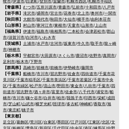
牧市
/
伊達市
/
白老町
/
登別市
/
室蘭市
/
札幌市西区
/
札幌市手稲区
【青森県】
むつ市
/
五所川原市
/
青森市
/
弘前市
/
十和田市
/
八戸市
【岩手県】
滝沢市
/
盛岡市
/
宮古市
/
花巻市
/
北上市
/
奥州市
/
一関市
【秋田県】
大館市
/
能代市
/
秋田市
/
大仙市
/
横手市
/
由利本荘市
【山形県】
村山市
/
寒河江市
/
東根市
/
天童市
/
山形市
/
上山市
【福島県】
伊達市
/
福島市
/
南相馬市
/
二本松市
/
会津若松市
/
郡山
市
/
須賀川市
/
白河市
/
いわき市
【茨城県】
土浦市
/
水戸市
/
古河市
/
坂東市
/
牛久市
/
取手市
/
龍ヶ崎
市
/
神栖市
【栃木県】
宇都宮市
/
大田原市
/
さくら市
/
鹿沼市
/
佐野市
/
真岡市
/
足利市
/
栃木市
/
下野市
【群馬県】
高崎市
/
前橋市
/
前橋市
/
伊勢崎市
/
藤岡市
【千葉県】
船橋市
/
市川市
/
習志野市
/
佐倉市
/
四街道市
/
千葉市花
見川区
/
千葉市稲毛区
/
千葉市美浜区
/
千葉市若葉区
/
千葉市中央
区
/
千葉市緑区
/
松戸市
/
流山市
/
野田市
/
東金市
/
八街市
/
千葉市
/
四
街道市
/
習志野市
/
酒々井市
/
富里市
/
佐倉市
/
八千代市
/
浦安市
/
船
橋市
/
市川市
/
鎌ケ谷市
/
白井市
/
柏市
/
我孫子市
/
印西市
/
栄町
/
成田
市
/
芝山町
/
山武市
/
横芝光町
/
匝瑳市
/
多古町
/
神崎町
/
香取市
/
旭
市
/
東庄町
/
銚子市
【東京都】
足立区
/
葛飾区
/
荒川区
/
台東区
/
墨田区
/
江戸川区
/
江東区
/
北区
/
文
京区
/
板橋区
/
豊島区
/
新宿区
/
千代田区
/
中央区
/
港区
/
練馬区
/
中野