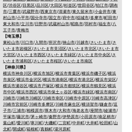
区
/
渋谷区
/
目黒区
/
品川区
/
大田区
/
杉並区
/
世田谷区
/
狛江市
/
調布
市
/
三鷹市
/
武蔵野市
/
西東京市
/
清瀬市
/
東久留米市
/
小金井市
/
東
村山市
/
小平市
/
国分寺市
/
国立市
/
府中市
/
稲城市
/
多摩市
/
町田市
/
東大和市
/
立川市
/
日野市
/
武蔵村山市
/
昭島市
/
羽村市
/
福生市
/
八
王子市
/
青梅市
【埼玉県】
東松山市
/
川口市
/
入間市
/
所沢市
/
挟山市
/
川越市
/
さいたま市
/
さ
いたま市岩槻区
/
さいたま市見沼区
/
さいたま市北区
/
さいたま市
大宮区
/
さいたま市西区
/
さいたま市緑区
/
さいたま市中央区
/
さ
いたま市浦和区
/
さいたま市桜区
/
さいたま市南区
【神奈川県】
横浜市神奈川区
/
横浜市旭区
/
横浜市青葉区
/
横浜市磯子区
/
横浜
市泉区
/
横浜市金沢区
/
横浜市港南区
/
横浜市港北区
/
横浜市栄区
/
横浜市瀬谷区
/
横浜市戸塚区
/
横浜市都筑区
/
横浜市鶴見区
/
横浜
市中区
/
横浜市西区
/
横浜市保土ヶ谷区
/
横浜市緑区
/
横浜市南区
/
川崎市
/
川崎市川崎区
/
川崎市幸区
/
川崎市中原区
/
川崎市高津区
/
川崎市宮前区
/
川崎市多摩区
/
川崎市麻生区
/
横須賀市
/
鎌倉市
/
逗
子市
/
三浦市
/
相模原市
/
厚木市
/
大和市
/
海老名市
/
座間市
/
綾瀬市
/
平塚市
/
藤沢市
/
茅ヶ崎市
/
秦野市
/
伊勢原市
/
小田原市
/
南足柄市
/
葉山町
/
愛川町
/
寒川町
/
大磯町
/
二宮町
/
中井町
/
大井町
/
松田町
/
山
北町
/
開成町
/
箱根町
/
真鶴町
/
湯河原町